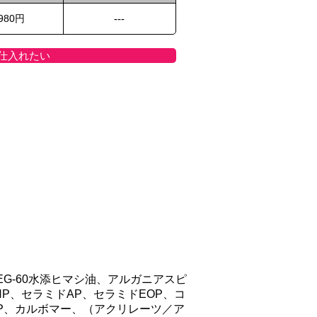
,980円
---
仕入れたい
G-60水添ヒマシ油、アルガニアスピ
P、セラミドAP、セラミドEOP、コ
MP、カルボマー、（アクリレーツ／ア