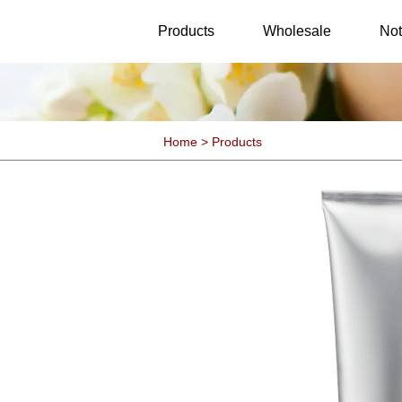
25th Anniversary
Twinkle
Products
Wholesale
Not
Home > Products