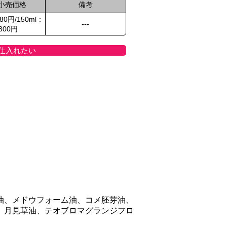
小売価格
備考
980円/150ml：
---
,300円
仕入れたい
油、メドウフォーム油、コメ胚芽油、
、月見草油、テオブロマグランジフロ