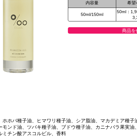
内容量
希望
50ml：1,
50ml/150ml
3
商品を
、ホホバ種子油、ヒマワリ種子油、シア脂油、マカデミア種子
ーモンド油、ツバキ種子油、ブドウ種子油、カニナバラ果実油
ルミチン酸アスコルビル、香料