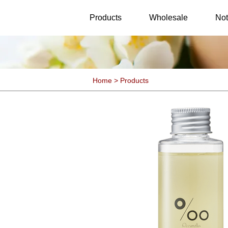
25th Anniversary
Twinkle
Products
Wholesale
Not
Home > Products