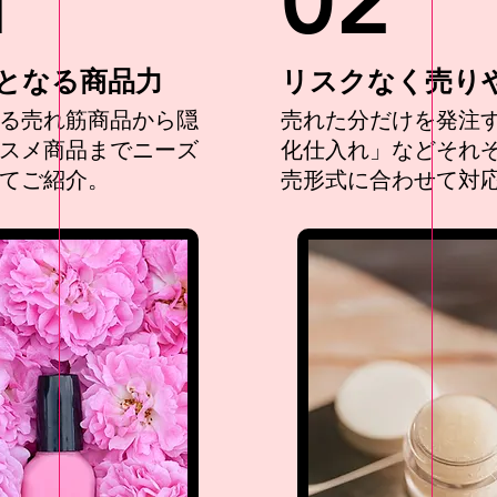
1
02
となる商品力
リスクなく売り
る売れ筋商品から隠
売れた分だけを発注
スメ商品までニーズ
化仕入れ」などそれ
てご紹介。
売形式に合わせて対