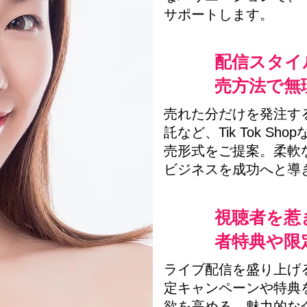
サポートします。
配信スタイ
売方法で無
売れた分だけを発注す
託など、Tik Tok S
売形式をご提案。柔軟
ビジネスを成功へと導
視聴者を惹
者特典や限
ライブ配信を盛り上げる
定キャンペーンや特典
欲を高める、魅力的な