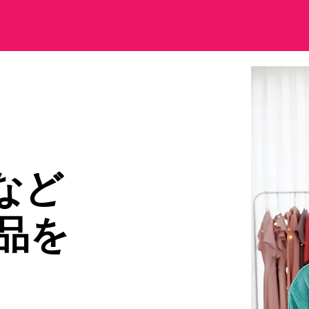
pなど
品を