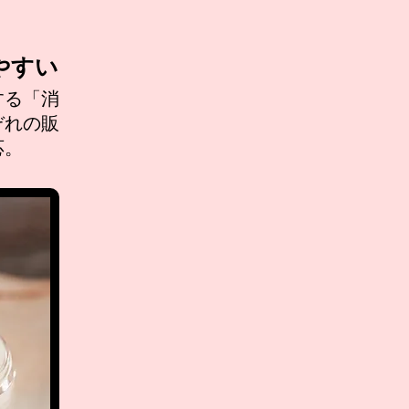
やすい
する「消
ぞれの販
応。