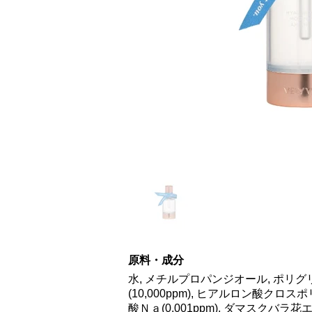
原料・成分
水, メチルプロパンジオール, ポリグ
(10,000ppm), ヒアルロン酸クロスポ
酸Ｎａ(0.001ppm), ダマスクバ