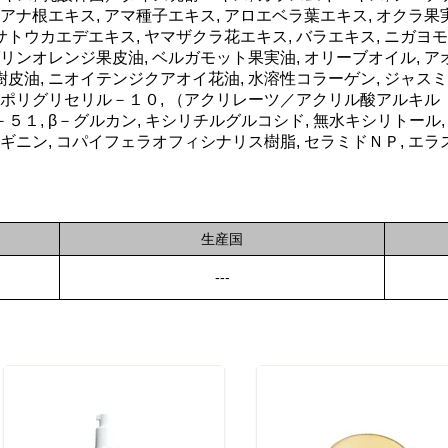
アナ根エキス, アマ種子エキス, アロエベラ葉エキス, オクラ果実
サトウカエデエキス, ヤマザクラ花エキス, バラエキス, ニガヨモ
ンダリンオレンジ果皮油, ベルガモット果実油, オリーブオイル, 
樹皮油, ニオイテンジクアオイ花油, 水溶性コラーゲン, ジャスミン
酸ポリグリセリル－１０, （アクリレーツ／アクリル酸アルキ
－５１, β－グルカン, キシリチルグルコシド, 無水キシリトール,
ギニン, コパイフェラオフィシナリス樹脂, セラミドＮＰ, エラス
生産国
---