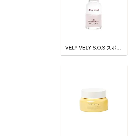
VELY VELY S.O.S スポットパウダー