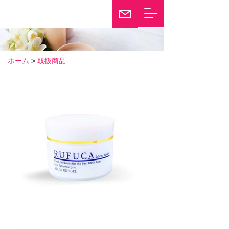
輝き続けて25年
Twinkle
ホーム
>
取扱商品