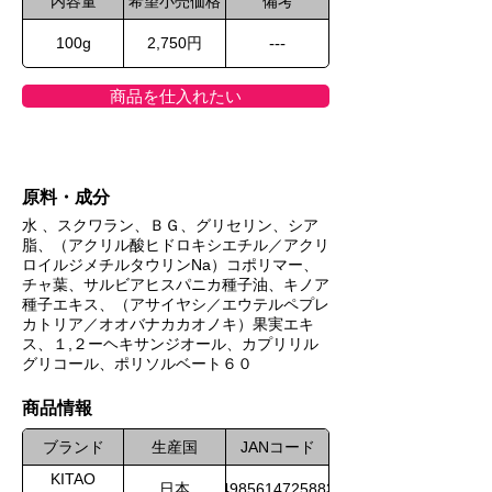
内容量
希望小売価格
備考
100g
2,750円
---
商品を仕入れたい
原料・成分
水 、スクワラン、ＢＧ、グリセリン、シア
脂、（アクリル酸ヒドロキシエチル／アクリ
ロイルジメチルタウリンNa）コポリマー、
チャ葉、サルビアヒスパニカ種子油、キノア
種子エキス、（アサイヤシ／エウテルペプレ
カトリア／オオバナカカオノキ）果実エキ
ス、１,２ーヘキサンジオール、カプリリル
グリコール、ポリソルベート６０
​商品情報
ブランド
生産国
JANコード
KITAO
日本
4985614725883