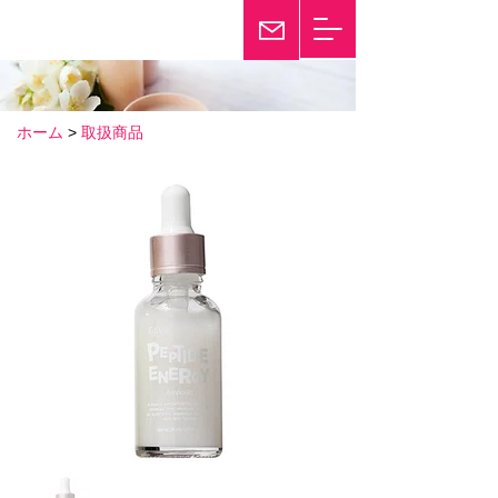
輝き続けて25年
Twinkle
ホーム
>
取扱商品