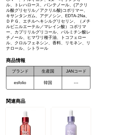
ル、トレハロース、パンテノール、(アクリ
ル酸グリセリル／アクリル酸)コポリマー、
キサンタンガム、アデノシン、EDTA-2Na、
ＤＰＧ、エチルヘキシルグリセリン、（メチ
ルビニルエーテル／マレイン酸）コポリマ
ー、カプリリルグリコール、パルミチン酸レ
チノール、ヒマワリ種子油、トコフェロー
ル、クロルフェネシン、香料、リモネン、リ
ナロール、シトラール
​商品情報
ブランド
生産国
JANコード
esfolio
韓国
---
関連商品