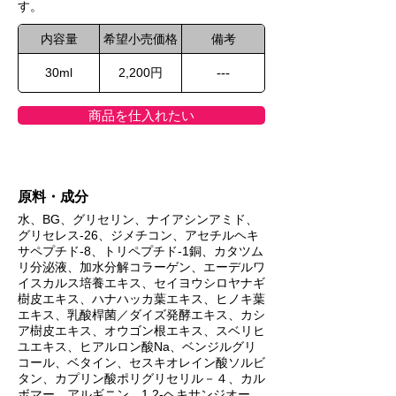
す。
内容量
希望小売価格
備考
30ml
2,200円
---
商品を仕入れたい
原料・成分
水、BG、グリセリン、ナイアシンアミド、
グリセレス-26、ジメチコン、アセチルヘキ
サペプチド-8、トリペプチド-1銅、カタツム
リ分泌液、加水分解コラーゲン、エーデルワ
イスカルス培養エキス、セイヨウシロヤナギ
樹皮エキス、ハナハッカ葉エキス、ヒノキ葉
エキス、乳酸桿菌／ダイズ発酵エキス、カシ
ア樹皮エキス、オウゴン根エキス、スベリヒ
ユエキス、ヒアルロン酸Na、ベンジルグリ
コール、ベタイン、セスキオレイン酸ソルビ
タン、カプリン酸ポリグリセリル－４、カル
ボマー、アルギニン、1,2-ヘキサンジオー