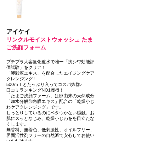
アイケイ
リンクルモイストウォッシュ たま
ご洗顔フォーム
プチプラ大容量化粧水で唯一「抗シワ効能評
価試験」をクリア！
「卵殻膜エキス」を配合したエイジングケア
クレンジング！
500ｍｌとたっぷり入ってコスパ抜群♪
口コミランキングNO1獲得！
「たまご洗顔ファーム」は卵由来の天然成分
「加水分解卵角膜エキス」配合の「乾燥小じ
わケアクレンジング」です。
しっとりしているのにベタつかない感触。お
肌にスッとなじみ、乾燥小じわをを目立たな
くします。
無香料、無着色、低刺激性、オイルフリー、
界面活性剤フリーの自然派で安心してお使い