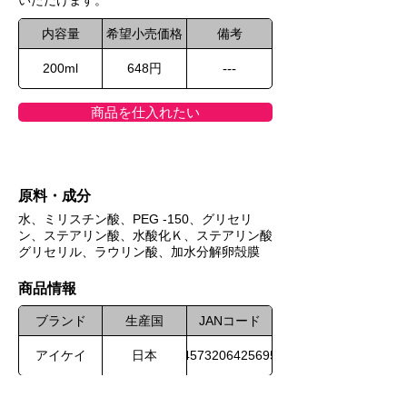
いただけます。
内容量
希望小売価格
備考
200ml
648円
---
商品を仕入れたい
原料・成分
水、ミリスチン酸、PEG -150、グリセリ
ン、ステアリン酸、水酸化Ｋ、ステアリン酸
グリセリル、ラウリン酸、加水分解卵殻膜
​商品情報
ブランド
生産国
JANコード
アイケイ
日本
4573206425695