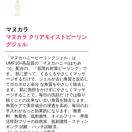
マヌカラ
マヌカラ クリアモイストピーリン
グジェル
「マヌカハニーピーリングジェル」は
UMF10+高品質の「マヌカハニー(はちみ
つ)」配合の、 「肌荒れ対策ピーリング」で
す。 肌に塗って、くるくるやさしくマッサ
ージするだけで、ジェルが古い角質と反応し
てポロポロと余分 な角質をやさしく除去し
ます。 肌に負担をかけずにやさしくマッサ
ージすることで、毎日の洗顔だ けでは取り
除くことの出来ない古い角質を除去します。
角質ケアで美容成分の浸透を高め、毎日のお
手入れがもっと効果的になります。 無香
料、無着色、低刺激性、オイルフリー、界面
活性剤フリーの自然派。低刺激性・スティン
ギング 試験・パッチ試験済。