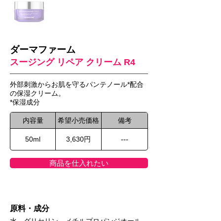
ダーマファーム
スージング リペア クリーム R4
外部刺激からお肌を守るパンテノール*配合
の保湿クリーム。
*保湿成分
内容量
希望小売価格
備考
50ml
3,630円
---
商品を仕入れたい
原料・成分