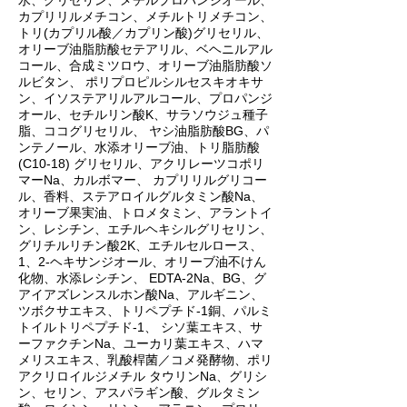
水、グリセリン、メチルプロパンジオール、
カプリリルメチコン、メチルトリメチコン、
トリ(カプリル酸／カプリン酸)グリセリル、
オリーブ油脂肪酸セテアリル、ベヘニルアル
コール、合成ミツロウ、オリーブ油脂肪酸ソ
ルビタン、 ポリプロピルシルセスキオキサ
ン、イソステアリルアルコール、プロパンジ
オール、セチルリン酸K、サラソウジュ種子
脂、ココグリセリル、 ヤシ油脂肪酸BG、パ
ンテノール、水添オリーブ油、トリ脂肪酸
(C10-18) グリセリル、アクリレーツコポリ
マーNa、カルボマー、 カプリリルグリコー
ル、香料、ステアロイルグルタミン酸Na、
オリーブ果実油、トロメタミン、アラントイ
ン、レシチン、エチルヘキシルグリセリン、
グリチルリチン酸2K、エチルセルロース、
1、2-ヘキサンジオール、オリーブ油不けん
化物、水添レシチン、 EDTA-2Na、BG、グ
アイアズレンスルホン酸Na、アルギニン、
ツボクサエキス、トリペプチド-1銅、パルミ
トイルトリペプチド-1、 シソ葉エキス、サ
ーファクチンNa、ユーカリ葉エキス、ハマ
メリスエキス、乳酸桿菌／コメ発酵物、ポリ
アクリロイルジメチル タウリンNa、グリシ
ン、セリン、アスパラギン酸、グルタミン