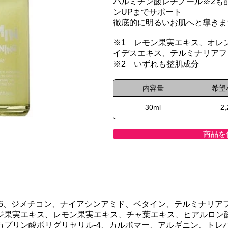
パルミチン酸レチノール※2も
ンUPまでサポート
徹底的に明るいお肌へと導きま
※1 レモン果実エキス、オレ
イデスエキス、テルミナリアフ
※2 いずれも整肌成分
内容量
希望
30ml
2
商品を
26、ジメチコン、ナイアシンアミド、ベタイン、テルミナリア
ジ果実エキス、レモン果実エキス、チャ葉エキス、ヒアルロン酸
プリン酸ポリグリセリル-4、カルボマー、アルギニン、トレハロ