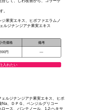
配合して、しわ改善から、コラーゲ
す。
ンジ果実エキス、ヒポファエラムノ
ェルジナンジアナ果実エキス
小売価格
備考
,200円
---
仕入れたい
フェルジナンジアナ果実エキス、ヒポ
Na、ＤＰＧ、ベンジルグリコー
ース、パンテノール、1,2-ヘキサ