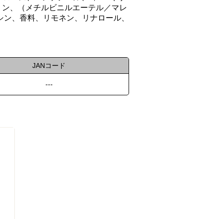
セリン、（メチルビニルエーテル／マレ
シン、香料、リモネン、リナロール、
JANコード
---