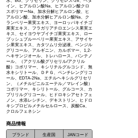
水、BG、グリセリン、グリセレス-26、ベタ
イン、ヒアルロン酸Na、ヒアルロン酸クロ
スポリマーNa、加水分解ヒアルロン酸、ヒ
アルロン酸、加水分解ヒアルロン酸Na、ク
ランベリー果実エキス、ヨーロッパキイチゴ
果実エキス、フラガリアチロエンシス果実エ
キス、セイヨウヤブイチゴ果実エキス、ロー
ブッシュブルーベリー果実エキス、アサイヤ
シ果実エキス、カタツムリ分泌液、ベンジル
グリコール、アルギニン、カルボマー、1,2-
ヘキサンジオール、トレハロース、パンテノ
ール、（アクリル酸グリセリル/アクリル
酸）コポリマー、キシリチルグルコシド、無
水キシリトール、ＤＰＧ、ペンチレングリコ
ール、EDTA-2Na、エチルヘキシルグリセリ
ン、（メチルビニルエーテル／マレイン酸）
コポリマー、キシリトール、グルコース、カ
プリリルグリコール、ヒドロキシアセトフェ
ノン、水添レシチン、デキストリン、ヒドロ
キシプロピルメチルセルロース、炭酸Ca、
クロルフェネシン
​商品情報
ブランド
生産国
JANコード