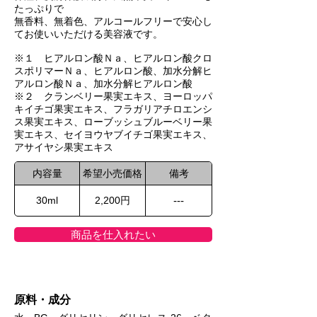
たっぷりで
無香料、無着色、アルコールフリーで安心し
てお使いいただける美容液です。
※１ ヒアルロン酸Ｎａ、ヒアルロン酸クロ
スポリマーＮａ、ヒアルロン酸、加水分解ヒ
アルロン酸Ｎａ、加水分解ヒアルロン酸
※２ クランベリー果実エキス、ヨーロッパ
キイチゴ果実エキス、フラガリアチロエンシ
ス果実エキス、ローブッシュブルーベリー果
実エキス、セイヨウヤブイチゴ果実エキス、
アサイヤシ果実エキス
内容量
希望小売価格
備考
30ml
2,200円
---
商品を仕入れたい
原料・成分