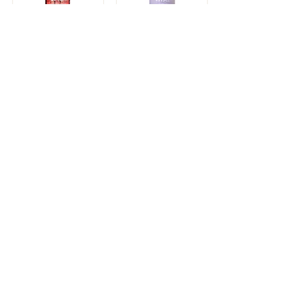
esfolio バクチオール リンクルセラム
esfolio レチノール バイタルセラム
esfolio ビタミン ブライトニングセラム
esfolio ヒアルロニック モイスチャライジングセラム
取扱商品一覧
フォームでお問い合わせ
お気軽にお問い合わせください。
販売者様
メーカー様