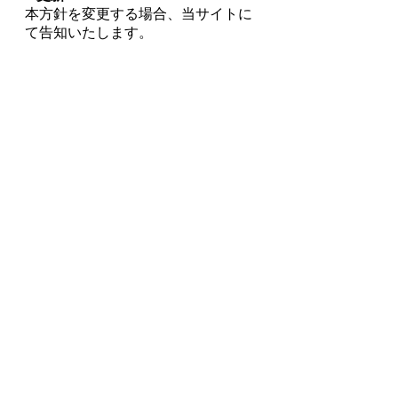
本方針を変更する場合、当サイトに
て告知いたします。
フォームでお問い合わせ
お気軽にお問い合わせください。
販売者様
メーカー様
電話でお問い合わせ
TEL：
092-292-0650
受付時間：平日10:00～18:00
定休日：土・日・祝
化粧品の卸や新たな販路ならTWINKLE
Copyright © since 2000 TWINKLE LLC.