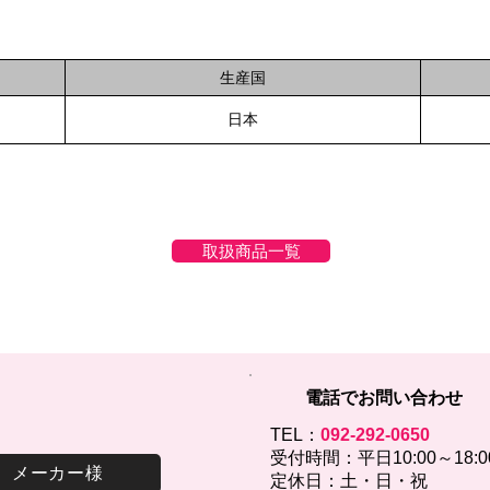
生産国
日本
取扱商品一覧
電話でお問い合わせ
TEL：
092-292-0650
受付時間：平日10:00～18:0
メーカー様
定休日：土・日・祝