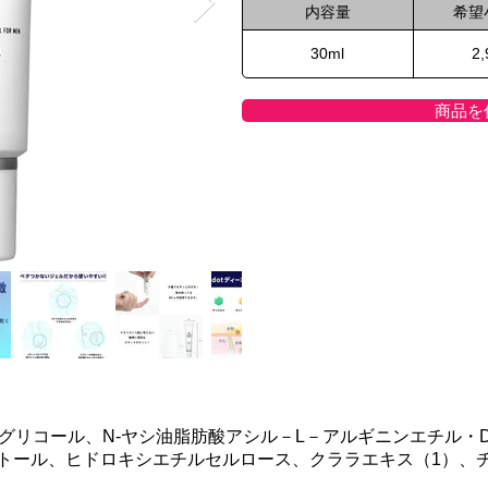
内容量
希望
30ml
2
商品を
ングリコール、N-ヤシ油脂肪酸アシル－L－アルギニンエチル・
ントール、ヒドロキシエチルセルロース、クララエキス（1）、