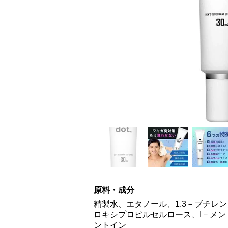
原料・成分
精製水、エタノール、1.3－ブチレ
ロキシプロピルセルロース、I－メ
ントイン