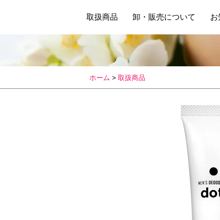
輝き続けて25年
取扱商品
卸・販売について
お
Twinkle
ホーム
>
取扱商品