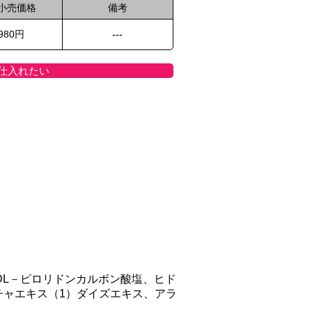
小売価格
備考
,980円
---
仕入れたい
DL－ピロリドンカルボン酸塩、ヒド
チャエキス（1）ダイズエキス、アラ