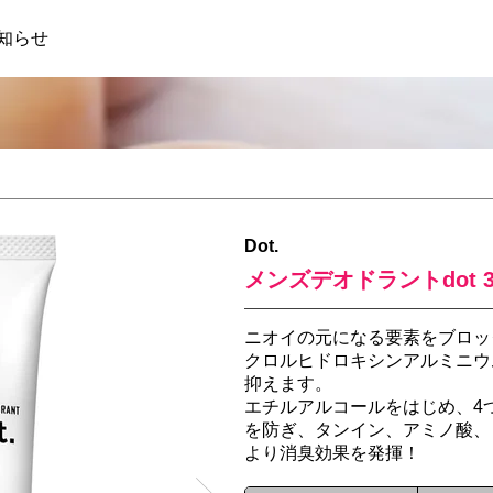
知らせ
Dot.
メンズデオドラントdot 3
ニオイの元になる要素をブロッ
クロルヒドロキシンアルミニウ
抑えます。
エチルアルコールをはじめ、4
を防ぎ、タンイン、アミノ酸、
より消臭効果を発揮！