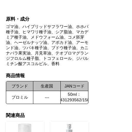
原料・成分
ゴマ油、ハイブリッドサフラワー油、ホホバ
種子油、ヒマワリ種子油、シア脂油、マカデ
ミア種子油、メドウフォーム油、コメ胚芽
油、ヘーゼルナッツ油、アボカド油、アーモ
ンド油、ツバキ種子油、ブドウ種子油、カニ
ナバラ果実油、月見草油、テオブロマグラン
ジフロルム種子脂、トコフェロール、ジパル
ミチン酸アスコルビル、香料
​商品情報
ブランド
生産国
JANコード
50ml：
プロミル
---
4580431293562/150ml：
4580431293548
関連商品