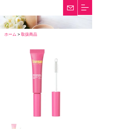
輝き続けて25年
Twinkle
ホーム
>
取扱商品