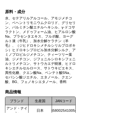
原料・成分
水、セテアリルアルコール、アモジメチコ
ン、ベヘントリモニウムクロリド、グリセリ
ン、パルミチン酸エチルヘキシル、γ-ドコサ
ラクトン、メドゥフォーム油、ヒアルロン酸
Na、プラセンタエキス、フルポ酸、ヨーグ
ルト液（牛乳）、加水分解ケラチン（羊
毛）、（ジヒドロキシメチルシリルプロポキ
シ）ヒドロキシプロピル加水分解シルク、ア
ミノプロピルジメチコン、ティーツリー葉
油、ジメチコン、ジフェニルシロキシフェニ
ルトリメチコン、サトウカエデ樹液、ヒドロ
キシエチルセルロース、サトウキビエキス、
異性化糖、クエン酸Na、ペンテト酸5Na、
セバシン酸ジエチル、エタノール、クエン
酸、BG、フェノキシエタノール、香料
​商品情報
ブランド
生産国
JANコード
アンド・ナイ
日本
4580025410054
ン