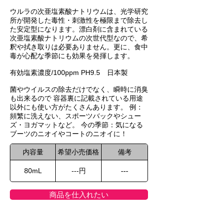
ウルラの次亜塩素酸ナトリウムは、光学研究
所が開発した毒性・刺激性を極限まで除去し
た安定型になります。漂白剤に含まれている
次亜塩素酸ナトリウムの次世代型なので、希
釈や拭き取りは必要ありません。更に、食中
毒が心配な季節にも効果を発揮します。
有効塩素濃度/100ppm PH9.5 日本製
菌やウイルスの除去だけでなく、瞬時に消臭
も出来るので 容器裏に記載されている用途
以外にも使い方がたくさんあります。 例：
頻繁に洗えない、スポーツバックやシュー
ズ・ヨガマットなど。 今の季節：気になる
ブーツのニオイやコートのニオイに！
内容量
希望小売価格
備考
80mL
---円
---
商品を仕入れたい