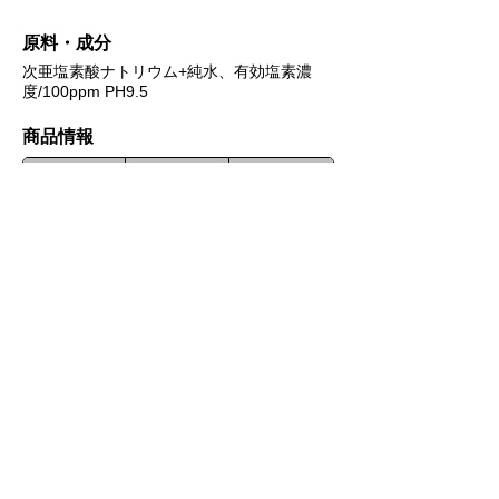
原料・成分
次亜塩素酸ナトリウム+純水、有効塩素濃
度/100ppm PH9.5
​商品情報
ブランド
生産国
JANコード
ULULA
日本
4589585440051
関連商品
取扱商品一覧
フォームでお問い合わせ
お気軽にお問い合わせください。