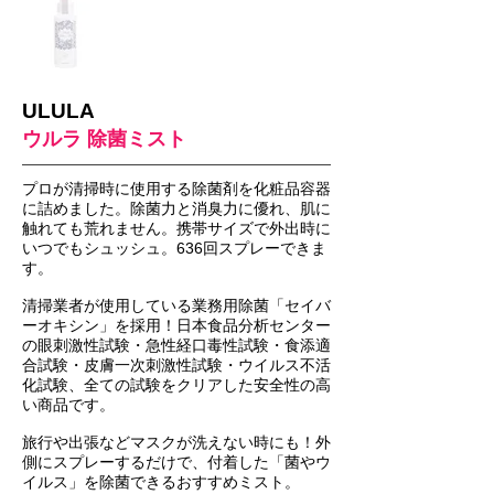
ULULA
ウルラ 除菌ミスト
プロが清掃時に使用する除菌剤を化粧品容器
に詰めました。除菌力と消臭力に優れ、肌に
触れても荒れません。携帯サイズで外出時に
いつでもシュッシュ。636回スプレーできま
す。
清掃業者が使用している業務用除菌「セイバ
ーオキシン」を採用！日本食品分析センター
の眼刺激性試験・急性経口毒性試験・食添適
合試験・皮膚一次刺激性試験・ウイルス不活
化試験、全ての試験をクリアした安全性の高
い商品です。
旅行や出張などマスクが洗えない時にも！外
側にスプレーするだけで、付着した「菌やウ
イルス」を除菌できるおすすめミスト。