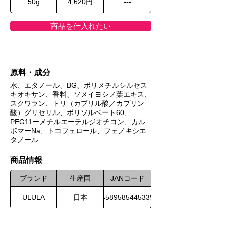
50g
4,620円
---
商品を仕入れたい
原料・成分
水、エタノール、BG、ポリメチルシルセス
キオキサン、香料、ソメイヨシノ葉エキス、
スクワラン、トリ（カプリル酸／カプリン
酸）グリセリル、ポリソルベート60、
PEG11ーメチルエーテルジオチコン、カル
ボマーNa、トコフェロール、フェノキシエ
タノール
​商品情報
ブランド
生産国
JANコード
ULULA
日本
4589585445339