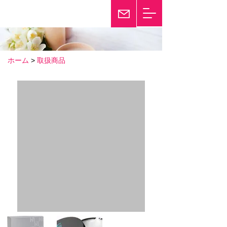
輝き続けて25年
Twinkle
ホーム
>
取扱商品