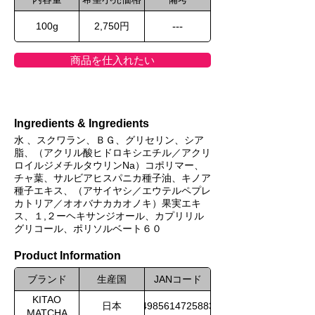
100g
2,750円
---
商品を仕入れたい
Ingredients & Ingredients
水 、スクワラン、ＢＧ、グリセリン、シア
脂、（アクリル酸ヒドロキシエチル／アクリ
ロイルジメチルタウリンNa）コポリマー、
チャ葉、サルビアヒスパニカ種子油、キノア
種子エキス、（アサイヤシ／エウテルペプレ
カトリア／オオバナカカオノキ）果実エキ
ス、１,２ーヘキサンジオール、カプリリル
グリコール、ポリソルベート６０
Product Information
ブランド
生産国
JANコード
KITAO
日本
4985614725883
MATCHA