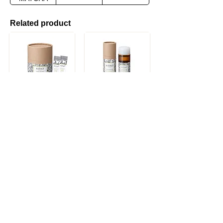
Related product
KITAO MATCHA ウォッシングパウダー
KITAO MATCHA ローション
Product
Inquiry by form
Please feel free to contact us.
Store
Manufacturer