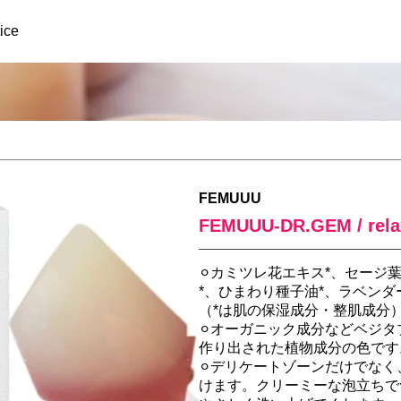
ice
FEMUUU
FEMUUU-DR.GEM / rela
⚪︎カミツレ花エキス*、セージ
*、ひまわり種子油*、ラベンダ
（*は肌の保湿成分・整肌成分
⚪︎オーガニック成分などベジ
作り出された植物成分の色です
⚪︎デリケートゾーンだけでな
けます。クリーミーな泡立ちで