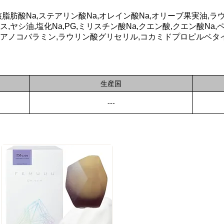
脂肪酸Na,ステアリン酸Na,オレイン酸Na,オリーブ果実油,ラ
ヤシ油,塩化Na,PG,ミリスチン酸Na,クエン酸,クエン酸Na,ペ
アノコバラミン,ラウリン酸グリセリル,コカミドプロピルベタイ
生産国
---