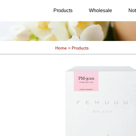
25th Anniversary
Twinkle
Products
Wholesale
Not
Home > Products