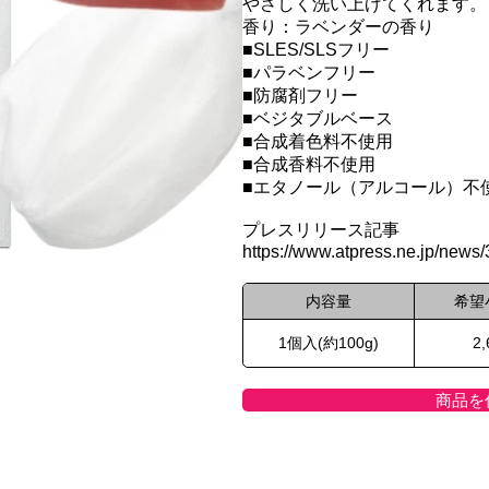
やさしく洗い上げてくれます。
香り：ラベンダーの香り
■SLES/SLSフリー
■パラベンフリー
■防腐剤フリー
■ベジタブルベース
■合成着色料不使用
■合成香料不使用
■エタノール（アルコール）不
プレスリリース記事
https://www.atpress.ne.jp/news
内容量
希望
1個入(約100g)
2
商品を