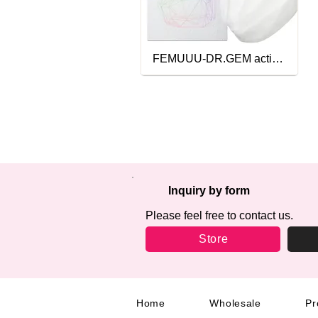
FEMUUU-DR.GEM active/AM-7:00
Inquiry by form
Please feel free to contact us.
Store
Home
Wholesale
Pr