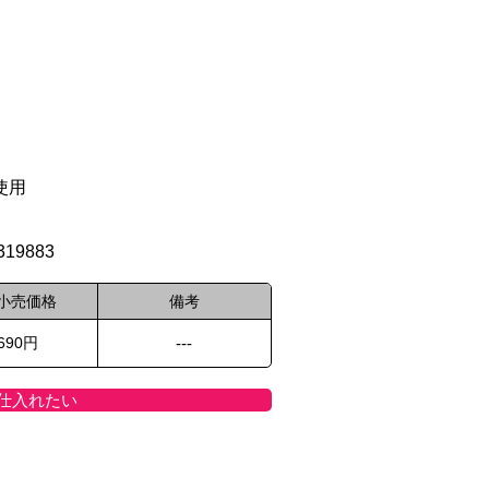
使用
/319883
小売価格
備考
,690円
---
仕入れたい