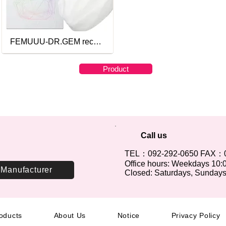
FEMUUU-DR.GEM recharge-PM1:00
Product
Call us
TEL：092-292-0650 FAX：0
Office hours: Weekdays 10:
Manufacturer
Closed: Saturdays, Sundays,
oducts
About Us
Notice
Privacy Policy