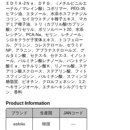
ＥＤＴＡ-2Ｎａ、ＤＰＧ、（メチルビニルエ
ーテル／マレイン酸）コポリマー、PEG-35
ヒマシ油、エタノール、水添ホスファチジル
コリン、セイヨウトチノキ種子エキス、マカ
デミア種子油、トリ（カプリル酸/カプリン
酸）グリセリル、ポリソルベート20、水添
レシチン、PCA-Na、セリン、レチノール、
シロキクラゲ子実体エキス、トコフェロー
ル、グリシン、コレステロール、セラミド
NP、アラニン、アブラナステロールズ、グ
ルタミン酸、セテス-5、セテス-3、イノシト
ール、パルミチン酸レチノール、パントテン
酸Ｃａ、セチルリン酸Ｋ、リノール酸、ステ
アリン酸スクロース、ステアリン酸、フィト
スフィンゴシン、パルミチン酸、スフィンゴ
糖脂質、ビオチン、クロルフェネシン、1,2-
ヘキサンジオール、エチルヘキシルグリセリ
ン、香料
Product Information
ブランド
生産国
JANコード
esfolio
韓国
---