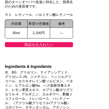
肌のターンオーバー促進に特化した、肌再生
のための美容液です。
※１ レチノール、パルミチン酸レチノール
内容量
希望小売価格
備考
30ml
2,200円
---
商品を仕入れたい
Ingredients & Ingredients
水、BG、グリセリン、ナイアシンアミド、
グリセレス-26、ジメチコン、ベンジルグリ
コール、セスキオレイン酸ソルビタン、ベタ
イン、ヒアルロン酸Na、ハス胎座培養エキ
ス、レモン果実エキス、カプリン酸ポリグリ
セリル-4、アルギニン、カルボマー、酢酸ト
コフェロール、トレハロース、パンテノー
ル、（アクリル酸グリセリル/アクリル酸）
コポリマー、キサンタンガム、アデノシン、