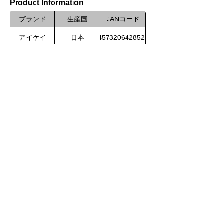
Product Information
ブランド
生産国
JANコード
アイケイ
日本
4573206428528
Related product
Product
Inquiry by form
Please feel free to contact us.
Store
Manufacturer
Call us
TEL：092-292-0650 FAX：092-292-
3344