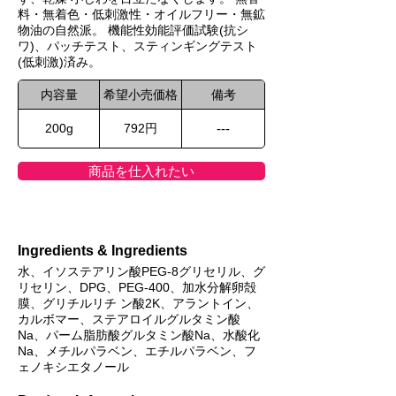
料・無着色・低刺激性・オイルフリー・無鉱
物油の自然派。 機能性効能評価試験(抗シ
ワ)、パッチテスト、スティンギングテスト
(低刺激)済み。
内容量
希望小売価格
備考
200g
792円
---
商品を仕入れたい
Ingredients & Ingredients
水、イソステアリン酸PEG-8グリセリル、グ
リセリン、DPG、PEG-400、加水分解卵殻
膜、グリチルリチ ン酸2K、アラントイン、
カルボマー、ステアロイルグルタミン酸
Na、パーム脂肪酸グルタミン酸Na、水酸化
Na、メチルパラベン、エチルパラベン、フ
ェノキシエタノール