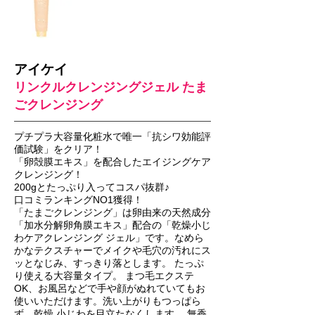
アイケイ
リンクルクレンジングジェル たま
ごクレンジング
プチプラ大容量化粧水で唯一「抗シワ効能評
価試験」をクリア！
「卵殻膜エキス」を配合したエイジングケア
クレンジング！
200gとたっぷり入ってコスパ抜群♪
口コミランキングNO1獲得！
「たまごクレンジング」は卵由来の天然成分
「加水分解卵角膜エキス」配合の「乾燥小じ
わケアクレンジング ジェル」です。なめら
かなテクスチャーでメイクや毛穴の汚れにス
ッとなじみ、すっきり落とします。 たっぷ
り使える大容量タイプ。 まつ毛エクステ
OK、お風呂などで手や顔がぬれていてもお
使いいただけます。洗い上がりもつっぱら
ず、乾燥 小じわを目立たなくします。 無香