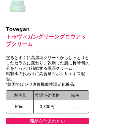
Tovegan
トゥヴィガングリーングロウアッ
プクリーム
塗るとすぐに高濃縮クリームからしっとりと
したセラムに変わり、乾燥した肌に長時間水
分をたっぷり補給する保湿クリーム。
精製水の代わりに高含量ツボクサエキス配
合。
*韓国ではシワ改善機能性認定化粧品。
内容量
希望小売価格
備考
50ml
3,300円
---
商品を仕入れたい