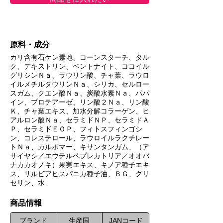
原料・成分
カリ含有石ケン素地、コーンスターチ、タル
ク、デキストリン、ベントナイト、ココイル
グリシンＮａ、ラウリン酸、チャ葉、ラウロ
イルメチルタウリンＮａ、シリカ、セルロー
スガム、クエン酸Ｎａ、炭酸水素Ｎａ、パパ
イン、プロテアーゼ、リン酸２Ｎａ、リン酸
Ｋ、チャ葉エキス、加水分解コラーゲン、ヒ
アルロン酸Ｎａ、セラミドＮＰ、セラミドＡ
Ｐ、セラミドＥＯＰ、フィトスフィンゴシ
ン、コレステロール、ラウロイルラクチレー
トＮａ、カルボマー、キサンタンガム、（ア
サイヤシ／エウテルペプレカトリア／オオバ
ナカカオノキ）果実エキス、キノア種子エキ
ス、サルビアヒスパニカ種子油、ＢＧ、グリ
セリン、水
​商品情報
ブランド
生産国
JANコード