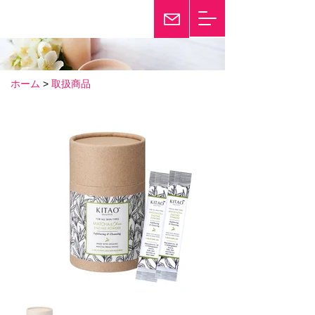
輝き続けて25年
Twinkle
ホーム
>
取扱商品