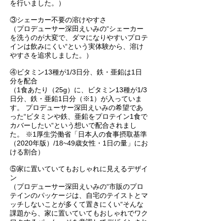
を行いました。）
③シェーカー不要の溶けやすさ
（プロデューサー深田えいみの“シェーカー
を洗うのが大変で、ダマになりやすいプロテ
インは飲みにくい“という実体験から、溶け
やすさを追求しました。）
④ビタミン13種が1/3日分、鉄・亜鉛は1日
分を配合
（1食あたり（25g）に、ビタミン13種が1/3
日分、鉄・亜鉛1日分（※1）が入っていま
す。 プロデューサー深田えいみの希望であ
った“ビタミンや鉄、亜鉛をプロテイン1食で
カバーしたい“という想いで配合されまし
た。 ※1厚生労働省「日本人の食事摂取基準
（2020年版）/18~49歳女性・1日の量」にお
ける割合）
⑤家に置いていてもおしゃれに見えるデザイ
ン
（プロデューサー深田えいみの“市販のプロ
テインのパッケージは、自宅のテイストとマ
ッチしないことが多くて置きにくい“そんな
課題から、家に置いていてもおしゃれでワク