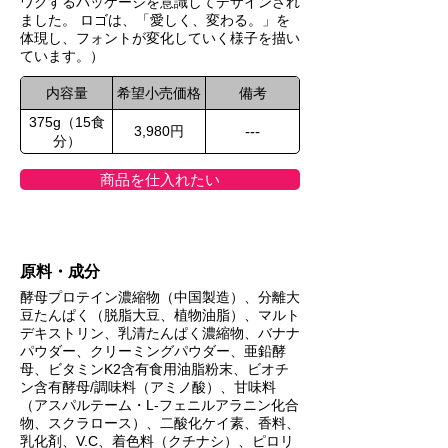
ワクするパッケージを意識してデザインされ
ました。 ロゴは、「愛しく、変わる。」を
体現し、フォントが変化していく様子を描い
ています。）
内容量
希望小売価格
備考
375g（15食
3,980円
---
分）
商品を仕入れたい
原料・成分
酵母プロテイン濃縮物（中国製造）、分離大
豆たんぱく（脱脂大豆、植物油脂）、マルト
デキストリン、乳清たんぱく濃縮物、バナナ
パウダー、クリーミングパウダー、亜鉛酵
母、ビタミンK2含有食用油脂粉末、ビオチ
ン含有酵母/調味料（アミノ酸）、甘味料
（アスパルテーム・L-フェニルアラニン化合
物、スクラロース）、二酸化ケイ素、香料、
乳化剤、V.C、着色料（クチナシ）、ピロリ