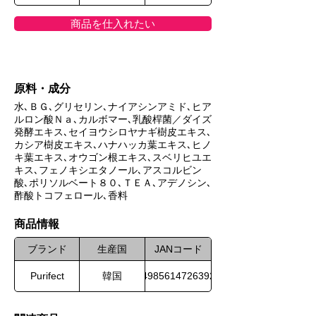
商品を仕入れたい
原料・成分
水､ＢＧ､グリセリン､ナイアシンアミド､ヒア
ルロン酸Ｎａ､カルボマー､乳酸桿菌／ダイズ
発酵エキス､セイヨウシロヤナギ樹皮エキス､
カシア樹皮エキス､ハナハッカ葉エキス､ヒノ
キ葉エキス､オウゴン根エキス､スベリヒユエ
キス､フェノキシエタノール､アスコルビン
酸､ポリソルベート８０､ＴＥＡ､アデノシン､
酢酸トコフェロール､香料
​商品情報
ブランド
生産国
JANコード
Purifect
韓国
4985614726392