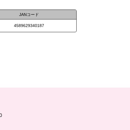
JANコード
4589629340187
0