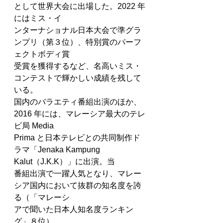
として世界大会に出場した。2022 年
にはミス・イ
ンターナショナル日本大会で準グラ
ンプリ（第３位）、特別賞のパーフ
ェクトボディ賞
受賞を獲得するなど、名高いミス・
コンテストで輝かしい成績を残して
いる。
国内のバラエティ番組出演のほか、
2016 年には、マレーシア最大のテレ
ビ局 Media
Prima と日本テレビとの共同制作ド
ラマ「Jenaka Kampung 
Kalut（J.K.K）」に出演。当
番組出演で一躍人気となり、マレー
シア国内において抜群の知名度を誇
る（「マレーシ
アで聞いた日本人知名度ランキン
グ」８位）。