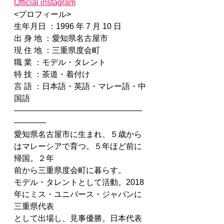
Official instagram
<プロフィール>
生年月日 ：1996 年 7 月 10 日
出 身 地 ：愛知県名古屋市
現 住 地 ：三重県度会町
職 業 ：モデル・タレント
特 技 ：茶道・着付け
言 語 ：日本語・英語・マレー語・中
国語
————————————————
————
愛知県名古屋市に生まれ、５歳から
はマレーシアで育つ。５年ほど前に
帰国。２年
前から三重県度会町に暮らす。
モデル・タレントとして活動。2018 
年にミス・ユニバース・ジャパンに
三重県代表
として出場し、見事優勝。日本代表